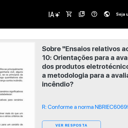
shopping_cart
collections_bookmark
help_outline
public
Seja 
Sobre "Ensaios relativos ao
10: Orientações para a ava
dos produtos eletrotécnico
a metodologia para a aval
incêndio?
R: Conforme a norma NBRIEC60695-
VER RESPOSTA