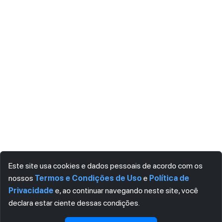
Este site usa cookies e dados pessoais de acordo com os
nossos
Termos e Condições de Uso
e
Política de
Privacidade
e, ao continuar navegando neste site, você
declara estar ciente dessas condições.