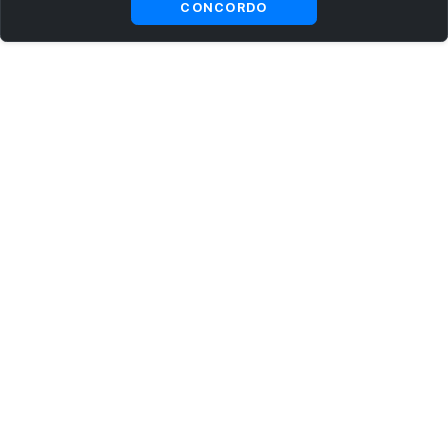
CONCORDO
ASSINE AGORA MESMO NOSSA NEWSLETTER
Receba artigos exclusivos e fique por dentro das novidades.
Ao se cadastrar, você concorda com os
Termos e Condições
e
Política de Privacidade
.