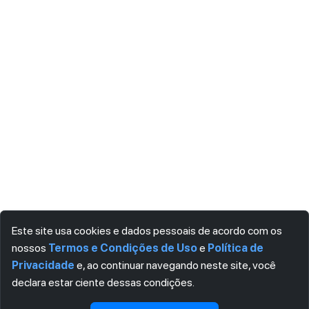
Este site usa cookies e dados pessoais de acordo com os
nossos
Termos e Condições de Uso
e
Política de
Privacidade
e, ao continuar navegando neste site, você
declara estar ciente dessas condições.