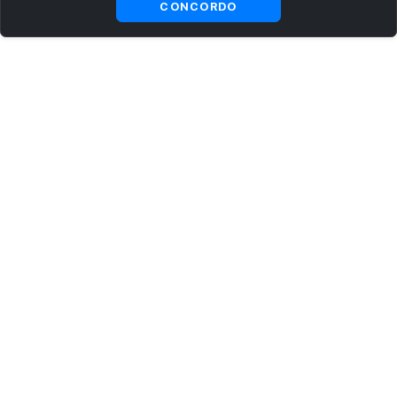
CONCORDO
ASSINE AGORA MESMO NOSSA NEWSLETTER
Receba artigos exclusivos e fique por dentro das novidades.
Ao se cadastrar, você concorda com os
Termos e Condições
e
Política de Privacidade
.