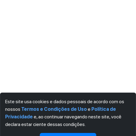
Este site usa cookies e dados pessoais de acordo com os
nossos
Termos e Condições de Uso
e
Política de
Privacidade
e, ao continuar navegando neste site, você
declara estar ciente dessas condições.