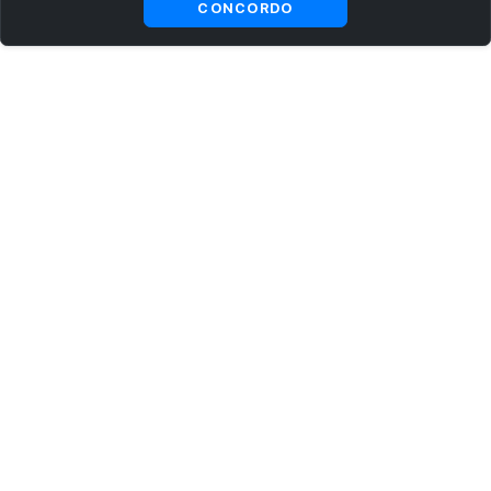
CONCORDO
ASSINE AGORA MESMO NOSSA NEWSLETTER
Receba artigos exclusivos e fique por dentro das novidades.
Ao se cadastrar, você concorda com os
Termos e Condições
e
Política de Privacidade
.