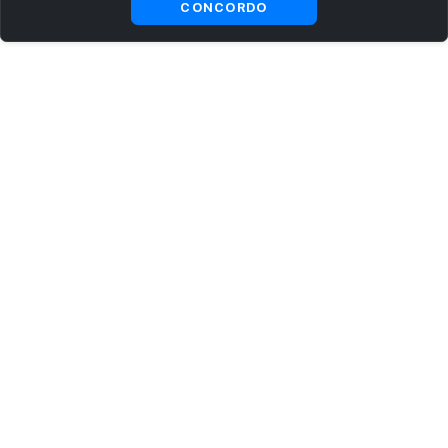
CONCORDO
ASSINE AGORA MESMO NOSSA NEWSLETTER
Receba artigos exclusivos e fique por dentro das novidades.
Ao se cadastrar, você concorda com os
Termos e Condições
e
Política de Privacidade
.