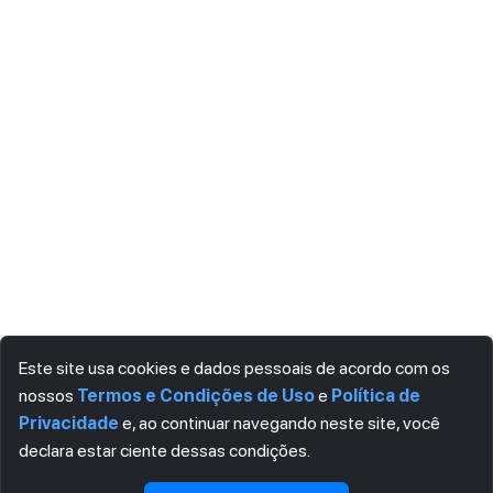
Este site usa cookies e dados pessoais de acordo com os
nossos
Termos e Condições de Uso
e
Política de
Privacidade
e, ao continuar navegando neste site, você
declara estar ciente dessas condições.