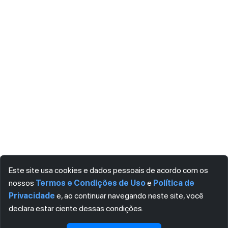
Este site usa cookies e dados pessoais de acordo com os
nossos
Termos e Condições de Uso
e
Política de
Privacidade
e, ao continuar navegando neste site, você
declara estar ciente dessas condições.