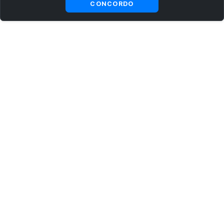
CONCORDO
ASSINE AGORA MESMO NOSSA NEWSLETTER
Receba artigos exclusivos e fique por dentro das novidades.
Ao se cadastrar, você concorda com os
Termos e Condições
e
Política de Privacidade
.