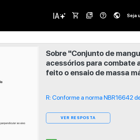
shopping_cart
collections_bookmark
help_outline
public
Seja 
Sobre "Conjunto de mangue
acessórios para combate a
feito o ensaio de massa 
R: Conforme a norma NBR16642 de 
VER RESPOSTA