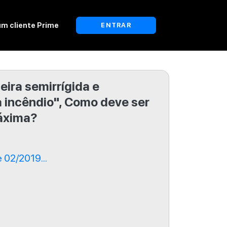
um cliente Prime
ENTRAR
ira semirrígida e
 incêndio", Como deve ser
máxima?
02/2019...