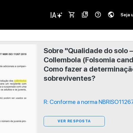
shopping_cart
collections_bookmark
help_outline
public
Seja 
Sobre "Qualidade do solo 
Collembola (Folsomia candi
Como fazer a determinaçã
sobreviventes?
R: Conforme a norma NBRISO11267 
VER RESPOSTA