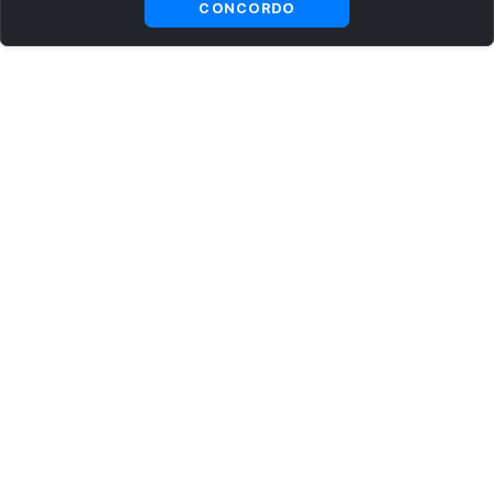
CONCORDO
ASSINE AGORA MESMO NOSSA NEWSLETTER
Receba artigos exclusivos e fique por dentro das novidades.
Ao se cadastrar, você concorda com os
Termos e Condições
e
Política de Privacidade
.