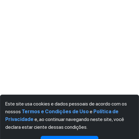
Este site usa cookies e dados pessoais de acordo com os
nossos
Termos e Condições de Uso
e
Política de
Privacidade
e, ao continuar navegando neste site, você
declara estar ciente dessas condições.