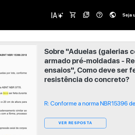
shopping_cart
collections_bookmark
help_outline
public
Seja 
Sobre "Aduelas (galerias c
armado pré-moldadas - Re
ensaios", Como deve ser fe
resistência do concreto?
R: Conforme a norma NBR15396 de 
VER RESPOSTA