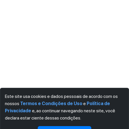
Este site usa cookies e dados pessoais de acordo com os
nossos
Termos e Condições de Uso
e
Política de
Privacidade
e, ao continuar navegando neste site, você
declara estar ciente dessas condições.