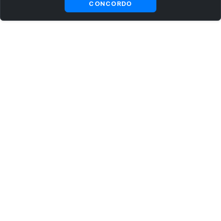
CONCORDO
ASSINE AGORA MESMO NOSSA NEWSLETTER
Receba artigos exclusivos e fique por dentro das novidades.
Ao se cadastrar, você concorda com os
Termos e Condições
e
Política de Privacidade
.