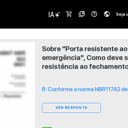
shopping_cart
collections_bookmark
help_outline
public
Seja 
Sobre "Porta resistente ao
emergência", Como deve s
resistência ao fechament
R: Conforme a norma NBR11742 de 
VER RESPOSTA