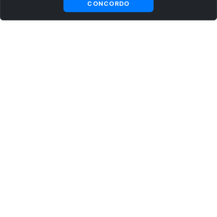
CONCORDO
ASSINE AGORA MESMO NOSSA NEWSLETTER
Receba artigos exclusivos e fique por dentro das novidades.
Ao se cadastrar, você concorda com os
Termos e Condições
e
Política de Privacidade
.