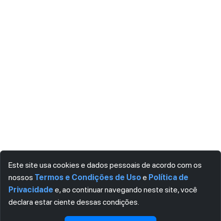
Este site usa cookies e dados pessoais de acordo com os
nossos
Termos e Condições de Uso
e
Política de
Privacidade
e, ao continuar navegando neste site, você
declara estar ciente dessas condições.