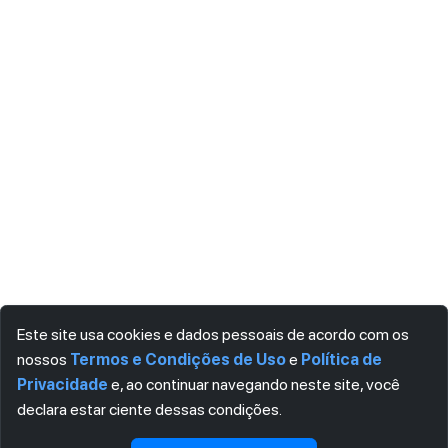
Este site usa cookies e dados pessoais de acordo com os
nossos
Termos e Condições de Uso
e
Política de
Privacidade
e, ao continuar navegando neste site, você
declara estar ciente dessas condições.