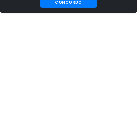
CONCORDO
ASSINE AGORA MESMO NOSSA NEWSLETTER
Receba artigos exclusivos e fique por dentro das novidades.
Ao se cadastrar, você concorda com os
Termos e Condições
e
Política de Privacidade
.