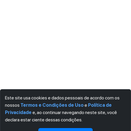
Este site usa cookies e dados pessoais de acordo com os
nossos
Termos e Condições de Uso
e
Política de
Privacidade
e, ao continuar navegando neste site, você
declara estar ciente dessas condições.