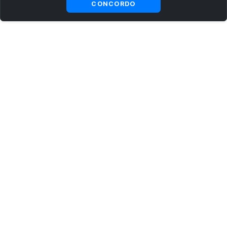
CONCORDO
ASSINE AGORA MESMO NOSSA NEWSLETTER
Receba artigos exclusivos e fique por dentro das novidades.
Ao se cadastrar, você concorda com os
Termos e Condições
e
Política de Privacidade
.