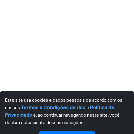
Este site usa cookies e dados pessoais de acordo com os
nossos
Termos e Condições de Uso
e
Política de
Privacidade
e, ao continuar navegando neste site, você
declara estar ciente dessas condições.