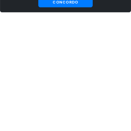
CONCORDO
ASSINE AGORA MESMO NOSSA NEWSLETTER
Receba artigos exclusivos e fique por dentro das novidades.
Ao se cadastrar, você concorda com os
Termos e Condições
e
Política de Privacidade
.