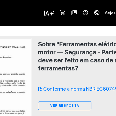
shopping_cart
collections_bookmark
help_outline
public
Seja 
Sobre "Ferramentas elétri
motor — Segurança - Parte 
deve ser feito em caso de
ferramentas?
R: Conforme a norma NBRIEC60745
VER RESPOSTA