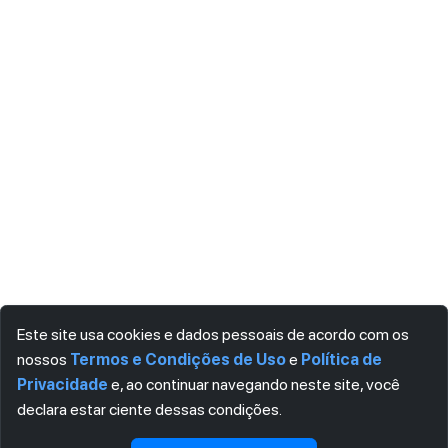
Este site usa cookies e dados pessoais de acordo com os
nossos
Termos e Condições de Uso
e
Política de
Privacidade
e, ao continuar navegando neste site, você
declara estar ciente dessas condições.