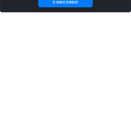
CONCORDO
ASSINE AGORA MESMO NOSSA NEWSLETTER
Receba artigos exclusivos e fique por dentro das novidades.
Ao se cadastrar, você concorda com os
Termos e Condições
e
Política de Privacidade
.