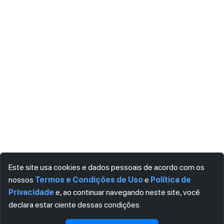
Este site usa cookies e dados pessoais de acordo com os
nossos
Termos e Condições de Uso
e
Política de
Privacidade
e, ao continuar navegando neste site, você
declara estar ciente dessas condições.