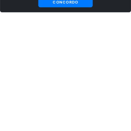
CONCORDO
ASSINE AGORA MESMO NOSSA NEWSLETTER
Receba artigos exclusivos e fique por dentro das novidades.
Ao se cadastrar, você concorda com os
Termos e Condições
e
Política de Privacidade
.