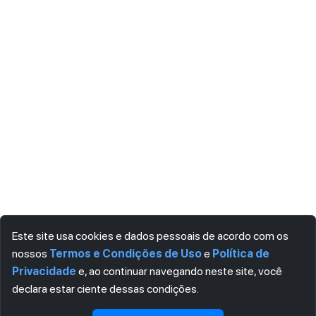
Este site usa cookies e dados pessoais de acordo com os
nossos
Termos e Condições de Uso
e
Política de
Privacidade
e, ao continuar navegando neste site, você
declara estar ciente dessas condições.