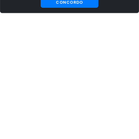
CONCORDO
ASSINE AGORA MESMO NOSSA NEWSLETTER
Receba artigos exclusivos e fique por dentro das novidades.
Ao se cadastrar, você concorda com os
Termos e Condições
e
Política de Privacidade
.