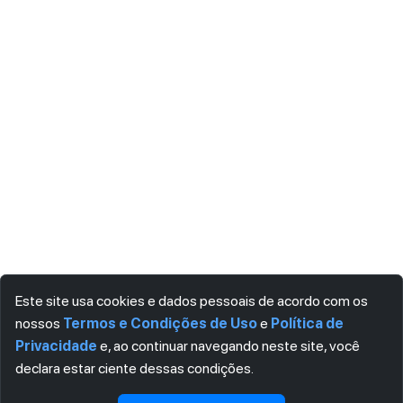
Este site usa cookies e dados pessoais de acordo com os
nossos
Termos e Condições de Uso
e
Política de
Privacidade
e, ao continuar navegando neste site, você
declara estar ciente dessas condições.