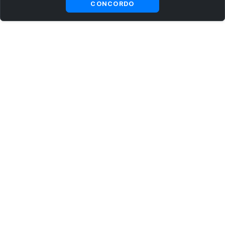
CONCORDO
ASSINE AGORA MESMO NOSSA NEWSLETTER
Receba artigos exclusivos e fique por dentro das novidades.
Ao se cadastrar, você concorda com os
Termos e Condições
e
Política de Privacidade
.