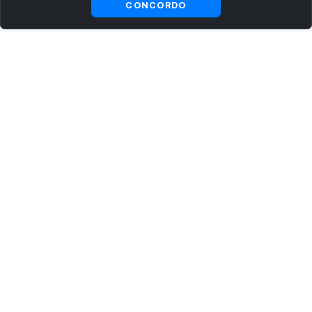
CONCORDO
ASSINE AGORA MESMO NOSSA NEWSLETTER
Receba artigos exclusivos e fique por dentro das novidades.
Ao se cadastrar, você concorda com os
Termos e Condições
e
Política de Privacidade
.