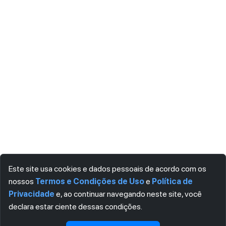
Este site usa cookies e dados pessoais de acordo com os
nossos
Termos e Condições de Uso
e
Política de
Privacidade
e, ao continuar navegando neste site, você
declara estar ciente dessas condições.