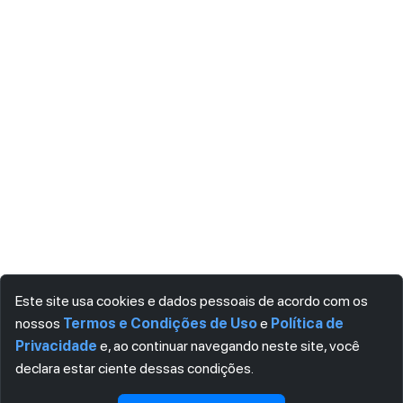
Este site usa cookies e dados pessoais de acordo com os
nossos
Termos e Condições de Uso
e
Política de
Privacidade
e, ao continuar navegando neste site, você
declara estar ciente dessas condições.