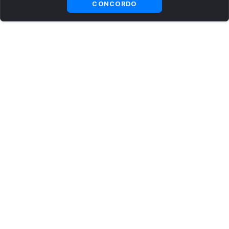
CONCORDO
ASSINE AGORA MESMO NOSSA NEWSLETTER
Receba artigos exclusivos e fique por dentro das novidades.
Ao se cadastrar, você concorda com os
Termos e Condições
e
Política de Privacidade
.