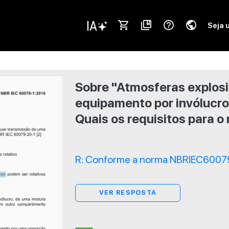
shopping_cart
collections_bookmark
help_outline
public
Seja 
Sobre "Atmosferas explosiv
equipamento por invólucro
Quais os requisitos para o
R: Conforme a norma NBRIEC60079-
VER RESPOSTA