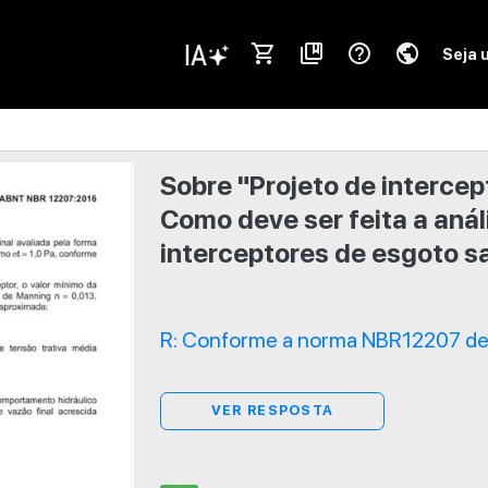
shopping_cart
collections_bookmark
help_outline
public
Seja 
Sobre "Projeto de intercep
Como deve ser feita a aná
interceptores de esgoto sa
R: Conforme a norma NBR12207 de 
VER RESPOSTA