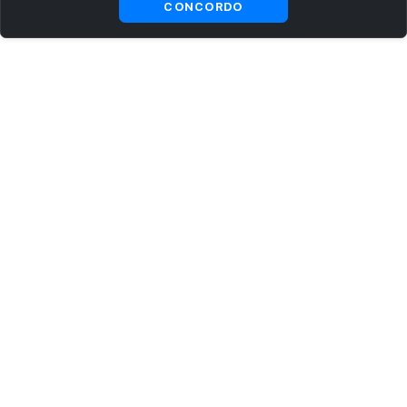
CONCORDO
ASSINE AGORA MESMO NOSSA NEWSLETTER
Receba artigos exclusivos e fique por dentro das novidades.
Ao se cadastrar, você concorda com os
Termos e Condições
e
Política de Privacidade
.