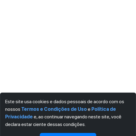
Este site usa cookies e dados pessoais de acordo com os
nossos
Termos e Condições de Uso
e
Política de
Privacidade
e, ao continuar navegando neste site, você
declara estar ciente dessas condições.