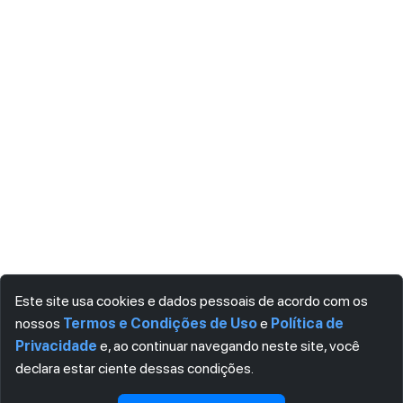
Este site usa cookies e dados pessoais de acordo com os
nossos
Termos e Condições de Uso
e
Política de
Privacidade
e, ao continuar navegando neste site, você
declara estar ciente dessas condições.