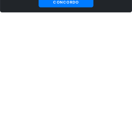
CONCORDO
ASSINE AGORA MESMO NOSSA NEWSLETTER
Receba artigos exclusivos e fique por dentro das novidades.
Ao se cadastrar, você concorda com os
Termos e Condições
e
Política de Privacidade
.