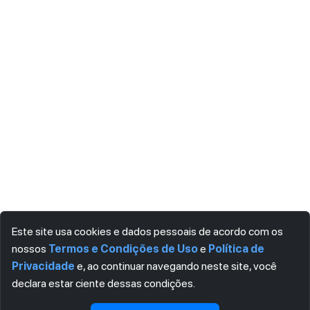
Este site usa cookies e dados pessoais de acordo com os
nossos
Termos e Condições de Uso
e
Política de
Privacidade
e, ao continuar navegando neste site, você
declara estar ciente dessas condições.