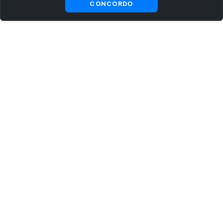
CONCORDO
ASSINE AGORA MESMO NOSSA NEWSLETTER
Receba artigos exclusivos e fique por dentro das novidades.
Ao se cadastrar, você concorda com os
Termos e Condições
e
Política de Privacidade
.