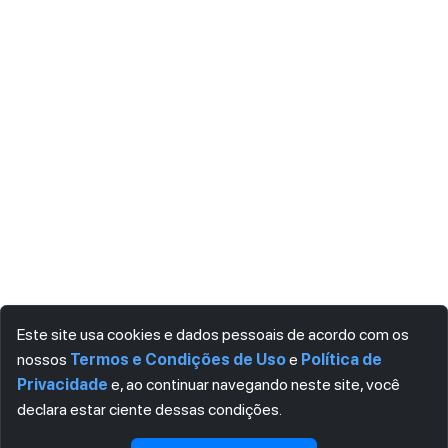
Este site usa cookies e dados pessoais de acordo com os
nossos
Termos e Condições de Uso
e
Política de
Privacidade
e, ao continuar navegando neste site, você
declara estar ciente dessas condições.