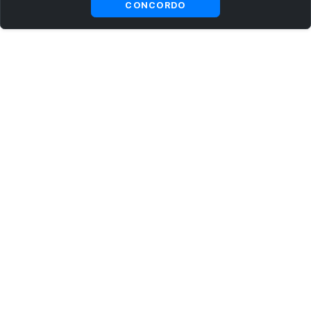
CONCORDO
ASSINE AGORA MESMO NOSSA NEWSLETTER
Receba artigos exclusivos e fique por dentro das novidades.
Ao se cadastrar, você concorda com os
Termos e Condições
e
Política de Privacidade
.