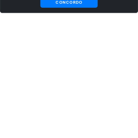
CONCORDO
ASSINE AGORA MESMO NOSSA NEWSLETTER
Receba artigos exclusivos e fique por dentro das novidades.
Ao se cadastrar, você concorda com os
Termos e Condições
e
Política de Privacidade
.