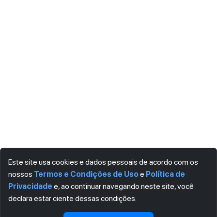
Este site usa cookies e dados pessoais de acordo com os
nossos
Termos e Condições de Uso
e
Política de
Privacidade
e, ao continuar navegando neste site, você
declara estar ciente dessas condições.