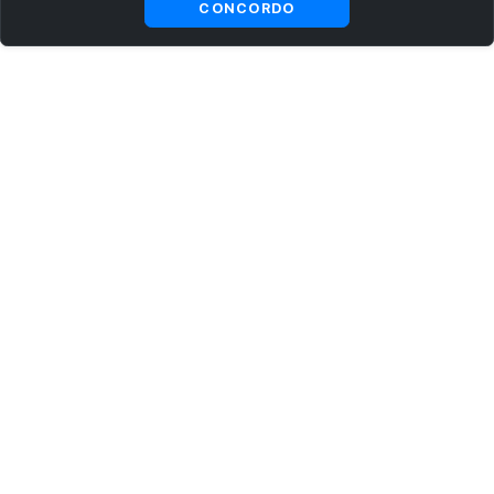
CONCORDO
ASSINE AGORA MESMO NOSSA NEWSLETTER
Receba artigos exclusivos e fique por dentro das novidades.
Ao se cadastrar, você concorda com os
Termos e Condições
e
Política de Privacidade
.