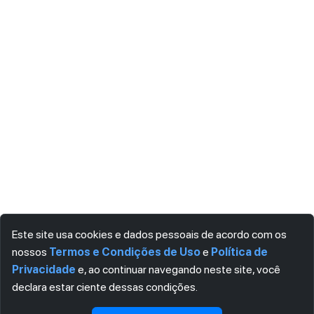
Este site usa cookies e dados pessoais de acordo com os
nossos
Termos e Condições de Uso
e
Política de
Privacidade
e, ao continuar navegando neste site, você
declara estar ciente dessas condições.