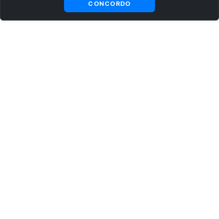
CONCORDO
ASSINE AGORA MESMO NOSSA NEWSLETTER
Receba artigos exclusivos e fique por dentro das novidades.
Ao se cadastrar, você concorda com os
Termos e Condições
e
Política de Privacidade
.