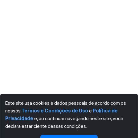
Este site usa cookies e dados pessoais de acordo com os
nossos
Termos e Condições de Uso
e
Política de
Privacidade
e, ao continuar navegando neste site, você
declara estar ciente dessas condições.