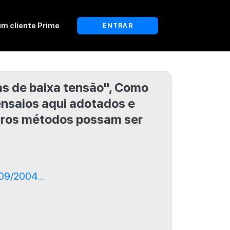
um cliente Prime
ENTRAR
as de baixa tensão", Como
nsaios aqui adotados e
outros métodos possam ser
09/2004...