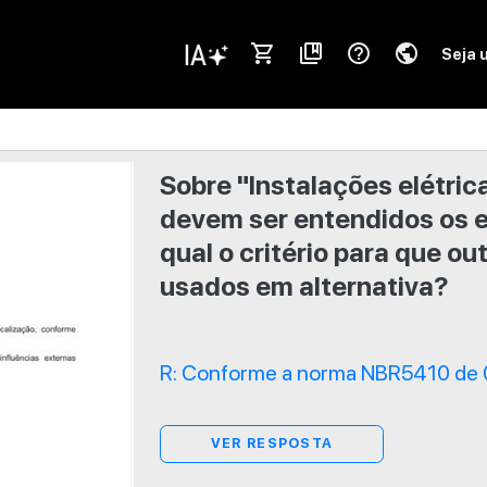
shopping_cart
collections_bookmark
help_outline
public
Seja 
Sobre "Instalações elétric
devem ser entendidos os e
qual o critério para que 
usados em alternativa?
R: Conforme a norma NBR5410 de 
VER RESPOSTA