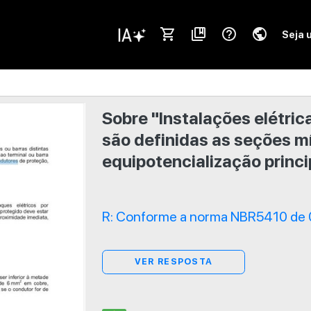
shopping_cart
collections_bookmark
help_outline
public
Seja 
Sobre "Instalações elétric
são definidas as seções m
equipotencialização princi
R: Conforme a norma NBR5410 de 
VER RESPOSTA