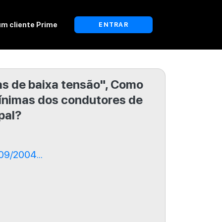
um cliente Prime
ENTRAR
as de baixa tensão", Como
ínimas dos condutores de
pal?
09/2004...