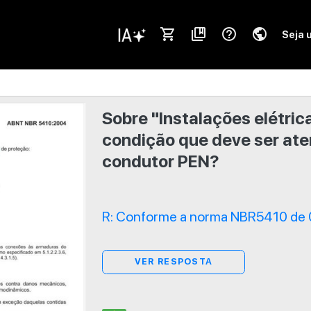
shopping_cart
collections_bookmark
help_outline
public
Seja 
Sobre "Instalações elétric
condição que deve ser ate
condutor PEN?
R: Conforme a norma NBR5410 de 
VER RESPOSTA