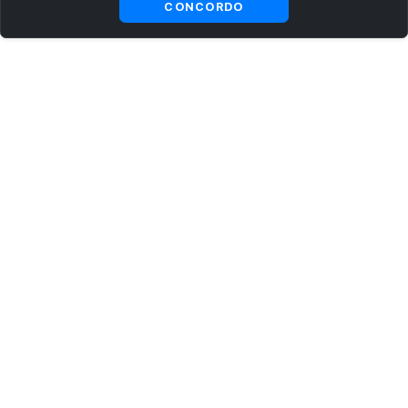
CONCORDO
ASSINE AGORA MESMO NOSSA NEWSLETTER
Receba artigos exclusivos e fique por dentro das novidades.
Ao se cadastrar, você concorda com os
Termos e Condições
e
Política de Privacidade
.