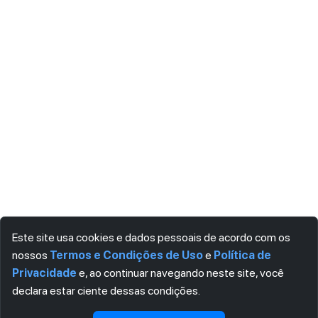
Este site usa cookies e dados pessoais de acordo com os
nossos
Termos e Condições de Uso
e
Política de
Privacidade
e, ao continuar navegando neste site, você
declara estar ciente dessas condições.