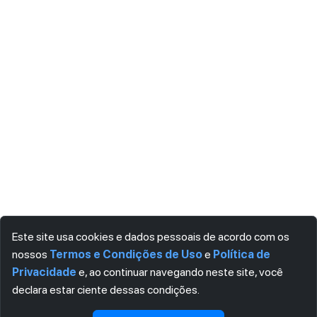
Este site usa cookies e dados pessoais de acordo com os
nossos
Termos e Condições de Uso
e
Política de
Privacidade
e, ao continuar navegando neste site, você
declara estar ciente dessas condições.