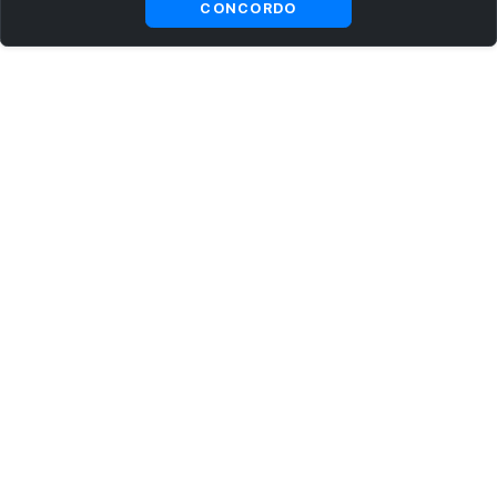
CONCORDO
ASSINE AGORA MESMO NOSSA NEWSLETTER
Receba artigos exclusivos e fique por dentro das novidades.
Ao se cadastrar, você concorda com os
Termos e Condições
e
Política de Privacidade
.