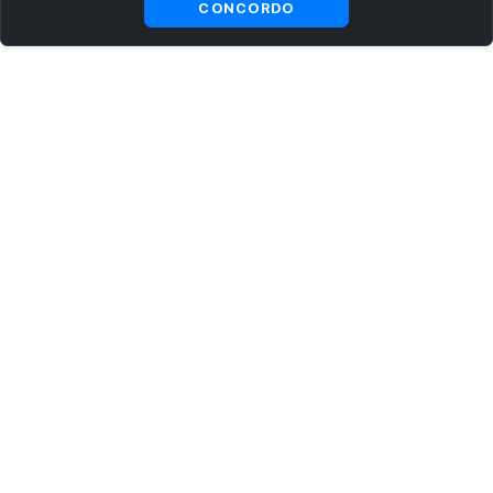
CONCORDO
ASSINE AGORA MESMO NOSSA NEWSLETTER
Receba artigos exclusivos e fique por dentro das novidades.
Ao se cadastrar, você concorda com os
Termos e Condições
e
Política de Privacidade
.