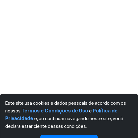
Este site usa cookies e dados pessoais de acordo com os
nossos
Termos e Condições de Uso
e
Política de
Privacidade
e, ao continuar navegando neste site, você
declara estar ciente dessas condições.