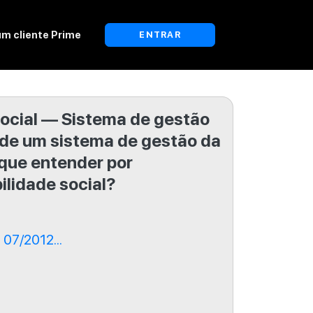
um cliente Prime
ENTRAR
ocial — Sistema de gestão
o de um sistema de gestão da
 que entender por
lidade social?
07/2012...