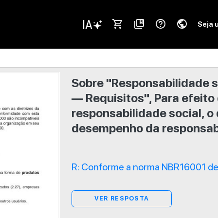
shopping_cart
collections_bookmark
help_outline
public
Seja 
Sobre "Responsabilidade s
— Requisitos", Para efeit
responsabilidade social, o
desempenho da responsabi
R: Conforme a norma NBR16001 de 
VER RESPOSTA