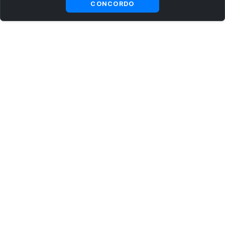
CONCORDO
ASSINE AGORA MESMO NOSSA NEWSLETTER
Receba artigos exclusivos e fique por dentro das novidades.
Ao se cadastrar, você concorda com os
Termos e Condições
e
Política de Privacidade
.