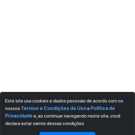
Este site usa cookies e dados pessoais de acordo com os
nossos
Termos e Condições de Uso
e
Política de
Privacidade
e, ao continuar navegando neste site, você
declara estar ciente dessas condições.