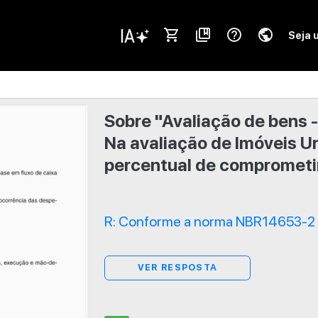
shopping_cart
collections_bookmark
help_outline
public
Seja 
Sobre "Avaliação de bens -
Na avaliação de Imóveis Ur
percentual de comprometi
R: Conforme a norma NBR14653-2 d
VER RESPOSTA