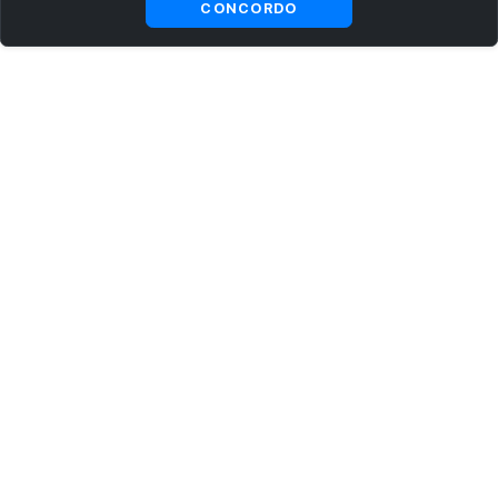
CONCORDO
ASSINE AGORA MESMO NOSSA NEWSLETTER
Receba artigos exclusivos e fique por dentro das novidades.
Ao se cadastrar, você concorda com os
Termos e Condições
e
Política de Privacidade
.