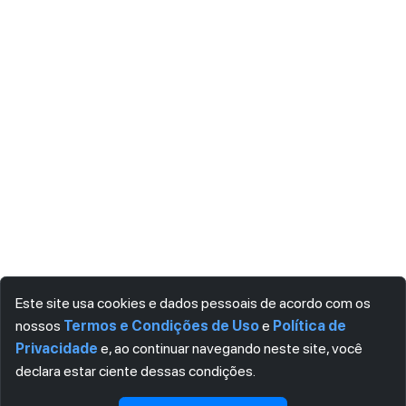
Este site usa cookies e dados pessoais de acordo com os
nossos
Termos e Condições de Uso
e
Política de
Privacidade
e, ao continuar navegando neste site, você
declara estar ciente dessas condições.