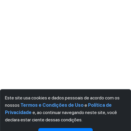
Este site usa cookies e dados pessoais de acordo com os
nossos
Termos e Condições de Uso
e
Política de
Privacidade
e, ao continuar navegando neste site, você
declara estar ciente dessas condições.