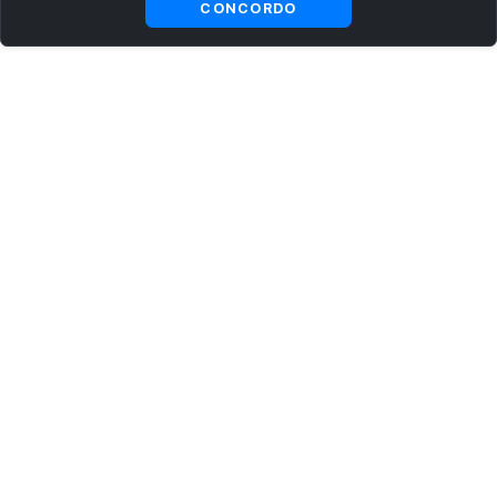
CONCORDO
ASSINE AGORA MESMO NOSSA NEWSLETTER
Receba artigos exclusivos e fique por dentro das novidades.
Ao se cadastrar, você concorda com os
Termos e Condições
e
Política de Privacidade
.