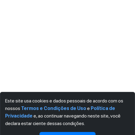
Este site usa cookies e dados pessoais de acordo com os
nossos
Termos e Condições de Uso
e
Política de
Privacidade
e, ao continuar navegando neste site, você
declara estar ciente dessas condições.