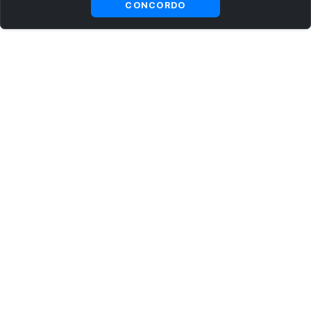
CONCORDO
ASSINE AGORA MESMO NOSSA NEWSLETTER
Receba artigos exclusivos e fique por dentro das novidades.
Ao se cadastrar, você concorda com os
Termos e Condições
e
Política de Privacidade
.