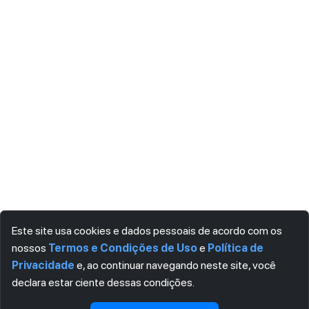
Este site usa cookies e dados pessoais de acordo com os
nossos
Termos e Condições de Uso
e
Política de
Privacidade
e, ao continuar navegando neste site, você
declara estar ciente dessas condições.