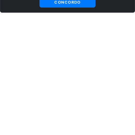
CONCORDO
ASSINE AGORA MESMO NOSSA NEWSLETTER
Receba artigos exclusivos e fique por dentro das novidades.
Ao se cadastrar, você concorda com os
Termos e Condições
e
Política de Privacidade
.