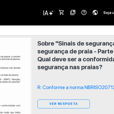
shopping_cart
collections_bookmark
help_outline
public
Seja 
Sobre "Sinais de seguranç
segurança de praia - Parte
Qual deve ser a conformid
segurança nas praias?
R: Conforme a norma NBRISO20712
VER RESPOSTA