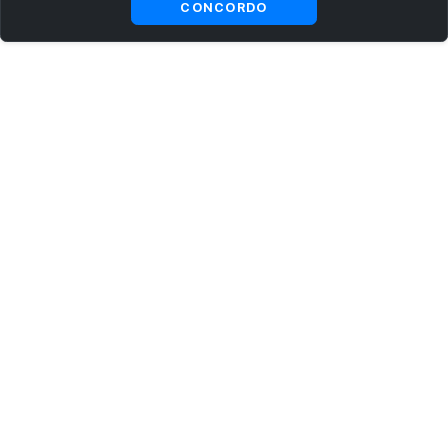
CONCORDO
ASSINE AGORA MESMO NOSSA NEWSLETTER
Receba artigos exclusivos e fique por dentro das novidades.
Ao se cadastrar, você concorda com os
Termos e Condições
e
Política de Privacidade
.