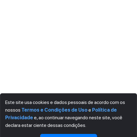
Este site usa cookies e dados pessoais de acordo com os
nossos
Termos e Condições de Uso
e
Política de
Privacidade
e, ao continuar navegando neste site, você
declara estar ciente dessas condições.