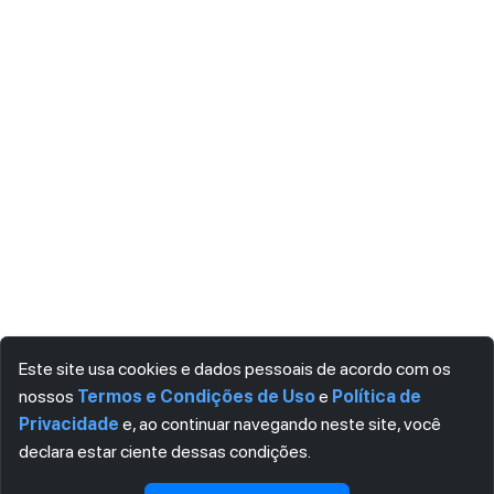
Este site usa cookies e dados pessoais de acordo com os
nossos
Termos e Condições de Uso
e
Política de
Privacidade
e, ao continuar navegando neste site, você
declara estar ciente dessas condições.