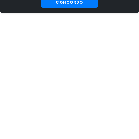
CONCORDO
ASSINE AGORA MESMO NOSSA NEWSLETTER
Receba artigos exclusivos e fique por dentro das novidades.
Ao se cadastrar, você concorda com os
Termos e Condições
e
Política de Privacidade
.