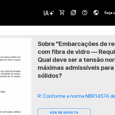
shopping_cart
collections_bookmark
help_outline
public
Seja 
Sobre "Embarcações de rec
com fibra de vidro — Requi
Qual deve ser a tensão nor
máximas admissíveis para
sólidos?
R: Conforme a norma NBR14574 de 
VER RESPOSTA