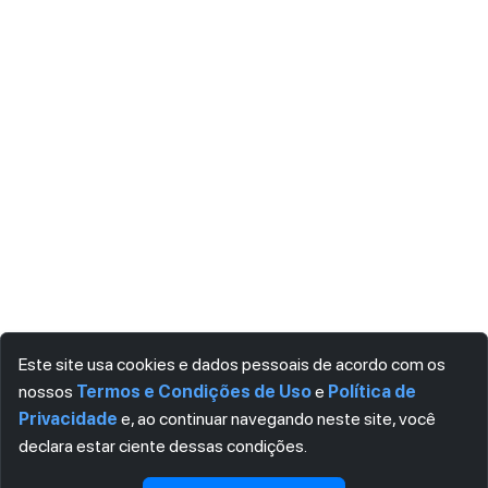
Este site usa cookies e dados pessoais de acordo com os
nossos
Termos e Condições de Uso
e
Política de
Privacidade
e, ao continuar navegando neste site, você
declara estar ciente dessas condições.