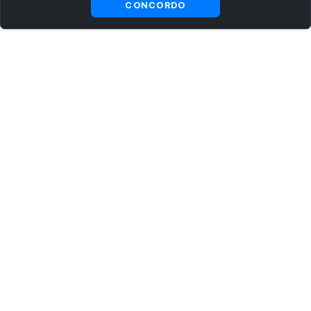
CONCORDO
ASSINE AGORA MESMO NOSSA NEWSLETTER
Receba artigos exclusivos e fique por dentro das novidades.
Ao se cadastrar, você concorda com os
Termos e Condições
e
Política de Privacidade
.